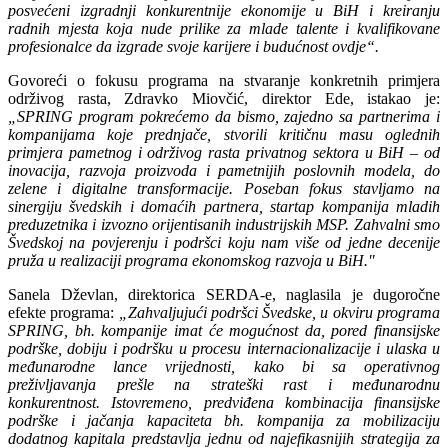
posvećeni izgradnji konkurentnije ekonomije u BiH i kreiranju
radnih mjesta koja nude prilike za mlade talente i kvalifikovane
profesionalce da izgrade svoje karijere i budućnost ovdje“.
Govoreći o fokusu programa na stvaranje konkretnih primjera
održivog rasta,
Zdravko Miovčić, direktor Ede
, istakao je:
„SPRING program pokrećemo da bismo, zajedno sa partnerima i
kompanijama koje prednjače, stvorili kritičnu masu oglednih
primjera pametnog i održivog rasta privatnog sektora u BiH – od
inovacija, razvoja proizvoda i pametnijih poslovnih modela, do
zelene i digitalne transformacije. Poseban fokus stavljamo na
sinergiju švedskih i domaćih partnera, startap kompanija mladih
preduzetnika i izvozno orijentisanih industrijskih MSP. Zahvalni smo
Švedskoj na povjerenju i podršci koju nam više od jedne decenije
pruža u realizaciji programa ekonomskog razvoja u BiH."
Sanela Dževlan, direktorica SERDA-e
, naglasila je dugoročne
efekte programa:
„
Zahvaljujući podršci Švedske, u okviru programa
SPRING, bh. kompanije imat će mogućnost da, pored finansijske
podrške, dobiju i podršku u procesu internacionalizacije i ulaska u
međunarodne lance vrijednosti, kako bi sa operativnog
preživljavanja prešle na strateški rast i međunarodnu
konkurentnost. Istovremeno, predviđena kombinacija finansijske
podrške i jačanja kapaciteta bh. kompanija za mobilizaciju
dodatnog kapitala predstavlja jednu od najefikasnijih strategija za