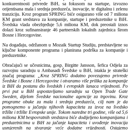
konkurentnosti privrede BiH, sa fokusom na startupe, izvozno
orijentisana mala i srednja preduzeća, inovacije, te digitalnu i zelenu
tranziciju. Kroz program SPRING biće osigurano više od 7 miliona
KM grant sredstava za kompanije, startupe i preduzetnike u BiH.
Švedska vlada obezbjeđuje 5,6 miliona KM, dok preostali iznos
dolazi kroz sufinansiranje 46 partnerskih lokalnih zajednica širom
Bosne i Hercegovine.
Na događaju, održanom u Mozaik Startup Studiju, predstavljene su
ključne komponente programa i planirana podrška za kompanije i
preduzetnike.
Obraćajući se učesnicima,
gosp. Birgitte Jansson, šefica Odjela za
razvojnu saradnju u Ambasadi Švedske u BiH
, istakla je strateški
značaj programa:
„Kroz SPRING dodatno povezujemo privrede
Švedske i Bosne i Hercegovine i otvaramo više prilika za kompanije
iz BiH da postanu dio švedskih i evropskih lanaca vrijednosti. Po
prvi put u BiH uspostavljamo saradnju sa Open Trade Gate
Sweden, dijelom Švedske nacionalne agencije za trgovinu. Kroz
programe obuke za mala i srednja preduzeća, cilj nam je da
pomognemo u jačanju njihovih kapaciteta za izvoz na švedsko
tržište i tržište Evropske unije. Tokom naredne tri godine, više od 5,6
miliona KM bespovratnih sredstava biće dodijeljeno kompanijama i
preduzetnicima u BiH za jačanje kapaciteta i uvođenje inovacija
usmjerenih na stvaranje veće dodatne vrijednosti. Ostajemo