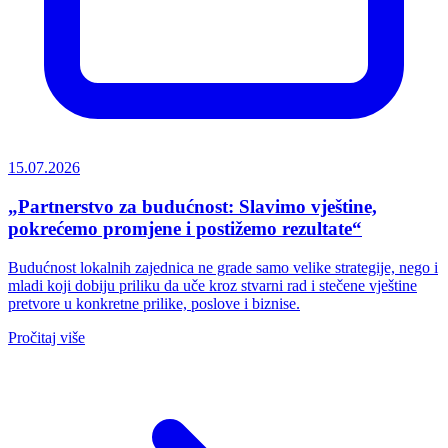
15.07.2026
„Partnerstvo za budućnost: Slavimo vještine,
pokrećemo promjene i postižemo rezultate“
Budućnost lokalnih zajednica ne grade samo velike strategije, nego i
mladi koji dobiju priliku da uče kroz stvarni rad i stečene vještine
pretvore u konkretne prilike, poslove i biznise.
Pročitaj više