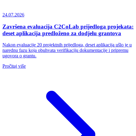
24.07.2026
Završena evaluacija C2CoLab prijedloga projekata:
deset aplikacija predloženo za dodjelu grantova
Nakon evaluacije 20 projektnih prijedloga, deset aplikacija ušlo je u
narednu fazu koja obuhvata verifikaciju dokumentacije i pripremu
ugovora o grantu.
Pročitaj više