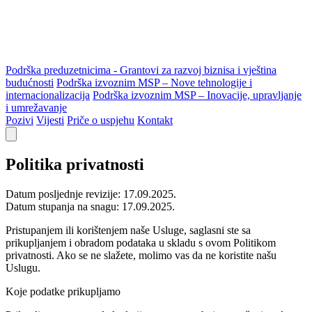
Podrška preduzetnicima - Grantovi za razvoj biznisa i vještina
budućnosti
Podrška izvoznim MSP – Nove tehnologije i
internacionalizacija
Podrška izvoznim MSP – Inovacije, upravljanje
i umrežavanje
Pozivi
Vijesti
Priče o uspjehu
Kontakt
Politika privatnosti
Datum posljednje revizije:
17.09.2025.
Datum stupanja na snagu:
17.09.2025.
Pristupanjem ili korištenjem naše Usluge, saglasni ste sa
prikupljanjem i obradom podataka u skladu s ovom Politikom
privatnosti. Ako se ne slažete, molimo vas da ne koristite našu
Uslugu.
Koje podatke prikupljamo