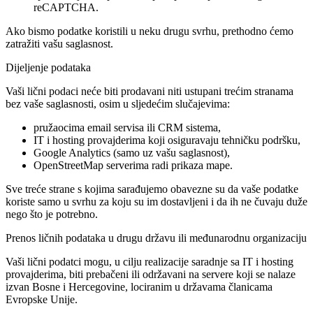
reCAPTCHA.
Ako bismo podatke koristili u neku drugu svrhu, prethodno ćemo
zatražiti vašu saglasnost.
Dijeljenje podataka
Vaši lični podaci neće biti prodavani niti ustupani trećim stranama
bez vaše saglasnosti, osim u sljedećim slučajevima:
pružaocima email servisa ili CRM sistema,
IT i hosting provajderima koji osiguravaju tehničku podršku,
Google Analytics (samo uz vašu saglasnost),
OpenStreetMap serverima radi prikaza mape.
Sve treće strane s kojima sarađujemo obavezne su da vaše podatke
koriste samo u svrhu za koju su im dostavljeni i da ih ne čuvaju duže
nego što je potrebno.
Prenos ličnih podataka u drugu državu ili međunarodnu organizaciju
Vaši lični podatci mogu, u cilju realizacije saradnje sa IT i hosting
provajderima, biti prebačeni ili održavani na servere koji se nalaze
izvan Bosne i Hercegovine, lociranim u državama članicama
Evropske Unije.