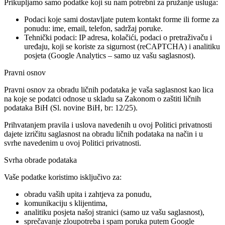
Prikupljamo samo podatke koji su nam potrebni za pružanje usluga:
Podaci koje sami dostavljate
putem kontakt forme ili forme za
ponudu: ime, email, telefon, sadržaj poruke.
Tehnički podaci
: IP adresa, kolačići, podaci o pretraživaču i
uređaju, koji se koriste za sigurnost (reCAPTCHA) i analitiku
posjeta (Google Analytics – samo uz vašu saglasnost).
Pravni osnov
Pravni osnov za obradu ličnih podataka je vaša saglasnost kao lica
na koje se podatci odnose u skladu sa Zakonom o zaštiti ličnih
podataka BiH (Sl. novine BiH, br: 12/25).
Prihvatanjem pravila i uslova navedenih u ovoj Politici privatnosti
dajete izričitu saglasnost na obradu ličnih podataka na način i u
svrhe navedenim u ovoj Politici privatnosti.
Svrha obrade podataka
Vaše podatke koristimo isključivo za:
obradu vaših upita i zahtjeva za ponudu,
komunikaciju s klijentima,
analitiku posjeta našoj stranici (samo uz vašu saglasnost),
sprečavanje zloupotreba i spam poruka putem Google