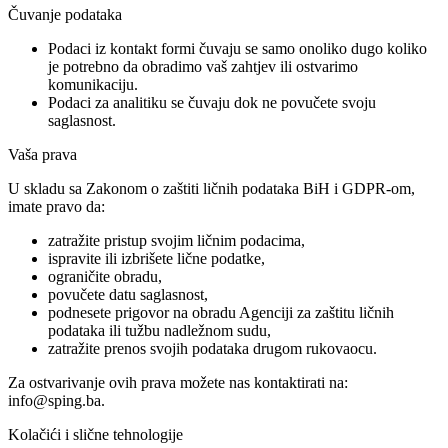
Čuvanje podataka
Podaci iz kontakt formi čuvaju se samo onoliko dugo koliko
je potrebno da obradimo vaš zahtjev ili ostvarimo
komunikaciju.
Podaci za analitiku se čuvaju dok ne povučete svoju
saglasnost.
Vaša prava
U skladu sa Zakonom o zaštiti ličnih podataka BiH i GDPR-om,
imate pravo da:
zatražite pristup svojim ličnim podacima,
ispravite ili izbrišete lične podatke,
ograničite obradu,
povučete datu saglasnost,
podnesete prigovor na obradu Agenciji za zaštitu ličnih
podataka ili tužbu nadležnom sudu,
zatražite prenos svojih podataka drugom rukovaocu.
Za ostvarivanje ovih prava možete nas kontaktirati na:
info@sping.ba.
Kolačići i slične tehnologije