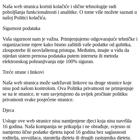
Naša web stranica koristi kolačiće i slične tehnologije radi
poboljšanja funkcionalnosti i analitike. O tome više možete saznati u
našoj
Politici kolačića
.
Sigurnost podataka
Vaša sigurnost nam je važna. Primjenjujemo odgovarajuće tehničke i
organizacione mjere kako bismo zaštitili vaše podatke od gubitka,
zloupotrebe ili neovlaštenog pristupa. Međutim, imajte u vidu da
nijedan sistem prenosa podataka putem interneta ili metoda
elektronskog pohranjivanja nije 100% siguran.
Treće strane i linkovi
Naša web stranica može sadržavati linkove na druge stranice koje
nisu pod našom kontrolom. Ova Politika privatnosti ne primjenjuje
se na te stranice, te vam savjetujemo da uvijek pročitate politiku
privatnosti svake posjećene stranice.
Djeca
Usluge ove web stranice nisu namijenjene djeci koja nisu navršila
16 godina. Naša kompanija ne prikuplja i ne obrađuje, svjesno ni
namjerno lične podatke djeteta ispod 16 godina bez saglasnosti
roditelja, usvojilaca, staratelja djeteta ili drugih zastupnika djeteta.