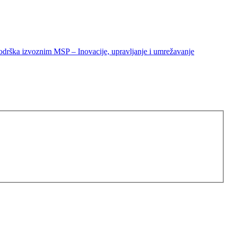
odrška izvoznim MSP – Inovacije, upravljanje i umrežavanje