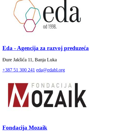
Eda - Agencija za razvoj preduzeća
Đure Jakšića 11, Banja Luka
+387 51 300 241
eda@edabl.org
Fondacija Mozaik