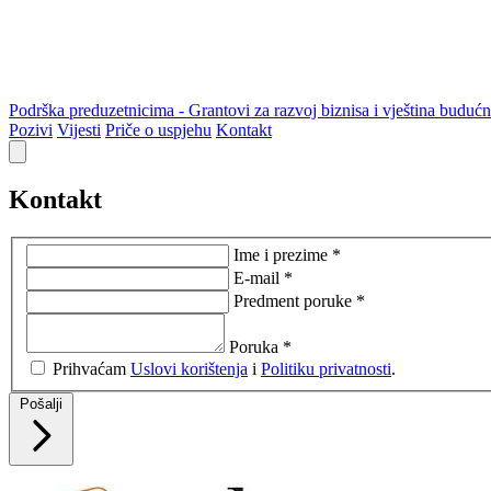
Podrška preduzetnicima - Grantovi za razvoj biznisa i vještina budućn
Pozivi
Vijesti
Priče o uspjehu
Kontakt
Kontakt
Ime i prezime *
E-mail *
Predment poruke *
Poruka *
Prihvaćam
Uslovi korištenja
i
Politiku privatnosti
.
Pošalji