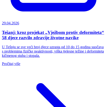
29.04.2026
Tešanj: kroz projekat „Vježbom protiv deformiteta“
58 djece razvilo zdravije životne navike
U Tešnju se sve veći broj djece uzrasta od 10 do 15 godina suočava
s problemima fizičke neaktivnosti, viška tjelesne težine i deformiteta
kičmenog stuba i stopala.
Pročitaj više