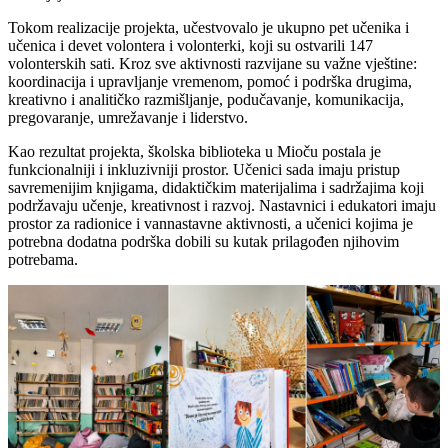
Tokom realizacije projekta, učestvovalo je ukupno
pet učenika i
učenica i devet volontera i volonterki, koji su ostvarili 147
volonterskih sati.
Kroz sve aktivnosti razvijane su važne
vještine:
koordinacija i upravljanje vremenom, pomoć i podrška drugima,
kreativno i analitičko razmišljanje, podučavanje, komunikacija,
pregovaranje, umrežavanje i liderstvo.
Kao rezultat projekta, školska biblioteka u Mioču postala je
funkcionalniji i inkluzivniji prostor. Učenici sada imaju pristup
savremenijim knjigama, didaktičkim materijalima i sadržajima koji
podržavaju učenje, kreativnost i razvoj. Nastavnici i edukatori imaju
prostor za radionice i vannastavne aktivnosti, a učenici kojima je
potrebna dodatna podrška dobili su kutak prilagođen njihovim
potrebama.