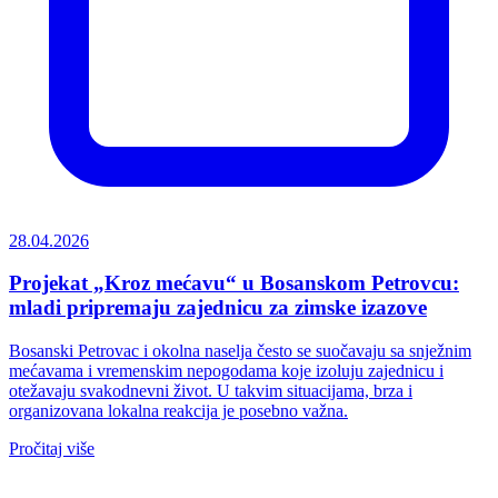
28.04.2026
Projekat „Kroz mećavu“ u Bosanskom Petrovcu:
mladi pripremaju zajednicu za zimske izazove
Bosanski Petrovac i okolna naselja često se suočavaju sa snježnim
mećavama i vremenskim nepogodama koje izoluju zajednicu i
otežavaju svakodnevni život. U takvim situacijama, brza i
organizovana lokalna reakcija je posebno važna.
Pročitaj više