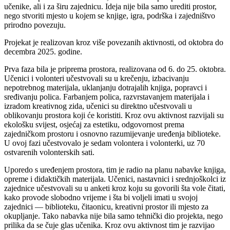
učenike, ali i za širu zajednicu. Ideja nije bila samo urediti prostor,
nego stvoriti mjesto u kojem se knjige, igra, podrška i zajedništvo
prirodno povezuju.
Projekat je realizovan kroz više povezanih aktivnosti, od oktobra do
decembra 2025. godine.
Prva faza
bila je priprema prostora, realizovana od 6. do 25. oktobra.
Učenici i volonteri učestvovali su u krečenju, izbacivanju
nepotrebnog materijala, uklanjanju dotrajalih knjiga, popravci i
sređivanju polica. Farbanjem polica, razvrstavanjem materijala i
izradom kreativnog zida, učenici su direktno učestvovali u
oblikovanju prostora koji će koristiti. Kroz ovu aktivnost razvijali su
ekološku svijest, osjećaj za estetiku, odgovornost prema
zajedničkom prostoru i osnovno razumijevanje uređenja biblioteke.
U ovoj fazi učestvovalo je sedam volontera i volonterki, uz 70
ostvarenih volonterskih sati.
Uporedo s uređenjem prostora, tim je radio na planu nabavke knjiga,
opreme i didaktičkih materijala. Učenici, nastavnici i srednjoškolci iz
zajednice učestvovali su u anketi kroz koju su govorili šta vole čitati,
kako provode slobodno vrijeme i šta bi voljeli imati u svojoj
zajednici — biblioteku, čitaonicu, kreativni prostor ili mjesto za
okupljanje. Tako nabavka nije bila samo tehnički dio projekta, nego
prilika da se čuje glas učenika. Kroz ovu aktivnost tim je razvijao