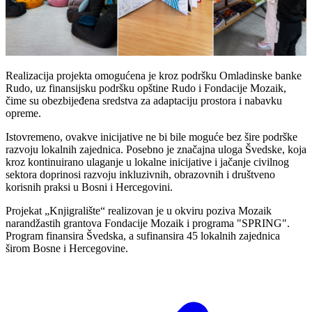
Realizacija projekta omogućena je kroz podršku
Omladinske banke
Rudo
,
uz finansijsku podršku opštine Rudo i Fondacije Mozaik
,
čime su obezbijeđena sredstva za adaptaciju prostora i nabavku
opreme.
Istovremeno, ovakve inicijative ne bi bile moguće bez šire podrške
razvoju lokalnih zajednica. Posebno je značajna uloga
Švedske
, koja
kroz kontinuirano ulaganje u lokalne inicijative i jačanje civilnog
sektora doprinosi razvoju inkluzivnih, obrazovnih i društveno
korisnih praksi u Bosni i Hercegovini.
Projekat „Knjigralište“ realizovan je u okviru poziva Mozaik
narandžastih grantova Fondacije Mozaik i programa
"SPRING"
.
Program finansira Švedska, a sufinansira 45 lokalnih zajednica
širom Bosne i Hercegovine.