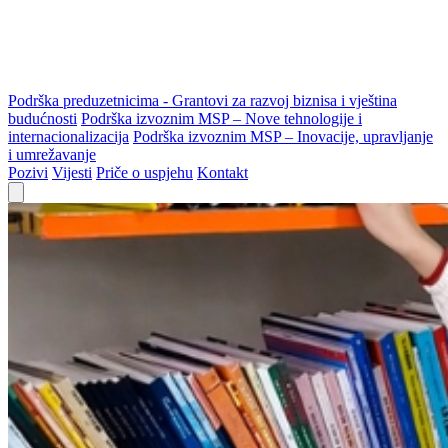
Podrška preduzetnicima - Grantovi za razvoj biznisa i vještina
budućnosti
Podrška izvoznim MSP – Nove tehnologije i
internacionalizacija
Podrška izvoznim MSP – Inovacije, upravljanje
i umrežavanje
Pozivi
Vijesti
Priče o uspjehu
Kontakt