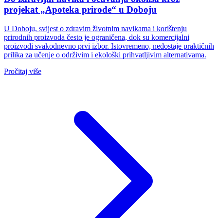
projekat „Apoteka prirode“ u Doboju
U Doboju, svijest o zdravim životnim navikama i korištenju
prirodnih proizvoda često je ograničena, dok su komercijalni
proizvodi svakodnevno prvi izbor. Istovremeno, nedostaje praktičnih
prilika za učenje o održivim i ekološki prihvatljivim alternativama.
Pročitaj više