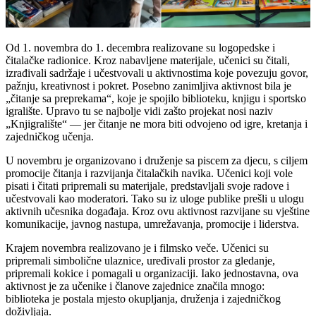
Od 1. novembra do 1. decembra realizovane su logopedske i
čitalačke radionice. Kroz nabavljene materijale, učenici su čitali,
izrađivali sadržaje i učestvovali u aktivnostima koje povezuju govor,
pažnju, kreativnost i pokret. Posebno zanimljiva aktivnost bila je
„čitanje sa preprekama“, koje je spojilo biblioteku, knjigu i sportsko
igralište. Upravo tu se najbolje vidi zašto projekat nosi naziv
„Knjigralište“ — jer čitanje ne mora biti odvojeno od igre, kretanja i
zajedničkog učenja.
U novembru je organizovano i druženje sa piscem za djecu, s ciljem
promocije čitanja i razvijanja čitalačkih navika. Učenici koji vole
pisati i čitati pripremali su materijale, predstavljali svoje radove i
učestvovali kao moderatori. Tako su iz uloge publike prešli u ulogu
aktivnih učesnika događaja. Kroz ovu aktivnost razvijane su vještine
komunikacije, javnog nastupa, umrežavanja, promocije i liderstva.
Krajem novembra realizovano je i filmsko veče. Učenici su
pripremali simbolične ulaznice, uređivali prostor za gledanje,
pripremali kokice i pomagali u organizaciji. Iako jednostavna, ova
aktivnost je za učenike i članove zajednice značila mnogo:
biblioteka je postala mjesto okupljanja, druženja i zajedničkog
doživljaja.