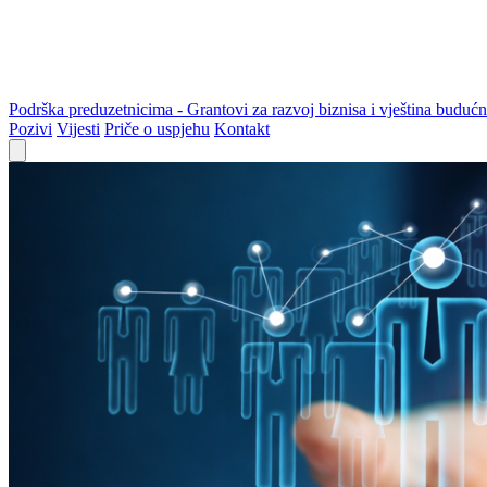
Podrška preduzetnicima - Grantovi za razvoj biznisa i vještina budućn
Pozivi
Vijesti
Priče o uspjehu
Kontakt