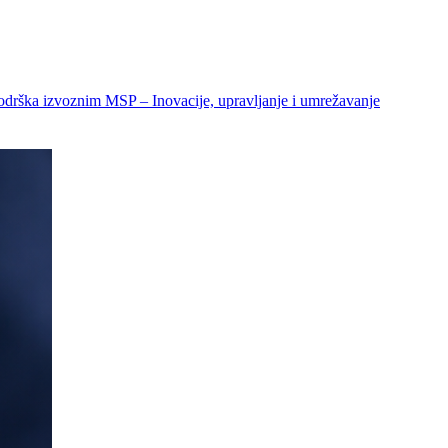
odrška izvoznim MSP – Inovacije, upravljanje i umrežavanje