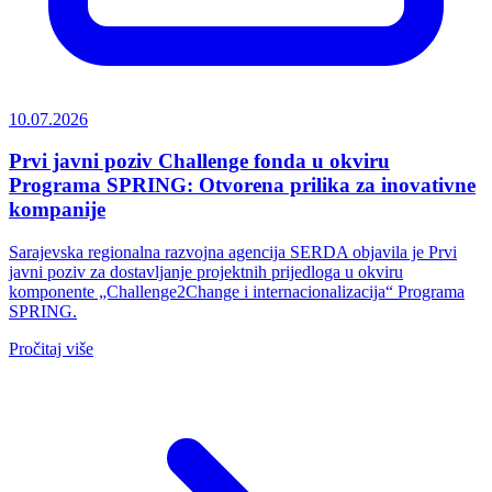
10.07.2026
Prvi javni poziv Challenge fonda u okviru
Programa SPRING: Otvorena prilika za inovativne
kompanije
Sarajevska regionalna razvojna agencija SERDA objavila je Prvi
javni poziv za dostavljanje projektnih prijedloga u okviru
komponente „Challenge2Change i internacionalizacija“ Programa
SPRING.
Pročitaj više