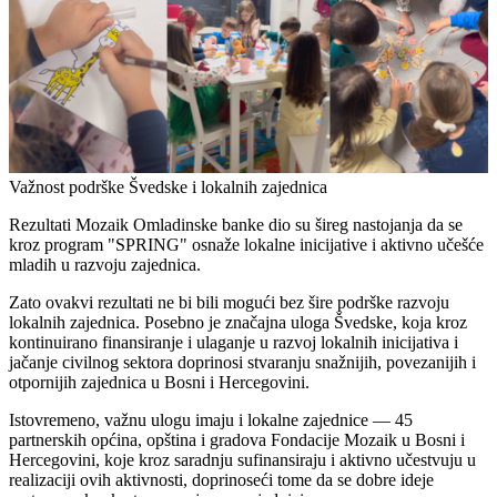
Važnost podrške Švedske i lokalnih zajednica
Rezultati Mozaik Omladinske banke dio su šireg nastojanja da se
kroz program "SPRING" osnaže lokalne inicijative i aktivno učešće
mladih u razvoju zajednica.
Zato ovakvi rezultati ne bi bili mogući bez šire podrške razvoju
lokalnih zajednica. Posebno je značajna uloga
Švedske
, koja kroz
kontinuirano finansiranje i ulaganje u razvoj lokalnih inicijativa i
jačanje civilnog sektora doprinosi stvaranju snažnijih, povezanijih i
otpornijih zajednica u Bosni i Hercegovini.
Istovremeno, važnu ulogu imaju i lokalne zajednice —
45
partnerskih općina, opština i gradova
Fondacije Mozaik u Bosni i
Hercegovini, koje kroz saradnju sufinansiraju i aktivno učestvuju u
realizaciji ovih aktivnosti, doprinoseći tome da se dobre ideje