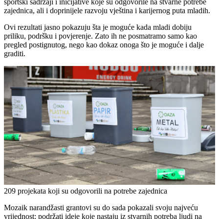
sportski sadržaji i inicijative koje su odgovorile na stvarne potrebe
zajednica, ali i doprinijele razvoju vještina i karijernog puta mladih.
Ovi rezultati jasno pokazuju šta je moguće kada mladi dobiju
priliku, podršku i povjerenje. Zato ih ne posmatramo samo kao
pregled postignutog, nego kao dokaz onoga što je moguće i dalje
graditi.
209
projekata
koji
su
odgovorili
na
potrebe
zajednic
a
Mozaik narandžasti grantovi su do sada pokazali svoju najveću
vrijednost: podržati ideje koje nastaju iz stvarnih potreba ljudi na