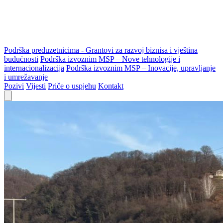
Podrška preduzetnicima - Grantovi za razvoj biznisa i vještina
budućnosti
Podrška izvoznim MSP – Nove tehnologije i
internacionalizacija
Podrška izvoznim MSP – Inovacije, upravljanje
i umrežavanje
Pozivi
Vijesti
Priče o uspjehu
Kontakt