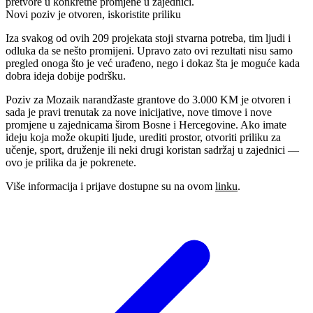
pretvore u konkretne promjene u zajednici.
Novi poziv je otvoren, iskoristite priliku
Iza svakog od ovih 209 projekata stoji stvarna potreba, tim ljudi i
odluka da se nešto promijeni. Upravo zato ovi rezultati nisu samo
pregled onoga što je već urađeno, nego i dokaz šta je moguće kada
dobra ideja dobije podršku.
Poziv za Mozaik narandžaste grantove do 3.000 KM je otvoren
i
sada je pravi trenutak za nove inicijative, nove timove i nove
promjene u zajednicama širom Bosne i Hercegovine. Ako imate
ideju koja može okupiti ljude, urediti prostor, otvoriti priliku za
učenje, sport, druženje ili neki drugi koristan sadržaj u zajednici —
ovo je prilika da je pokrenete.
Više informacija i prijave dostupne su na ovom
linku
.