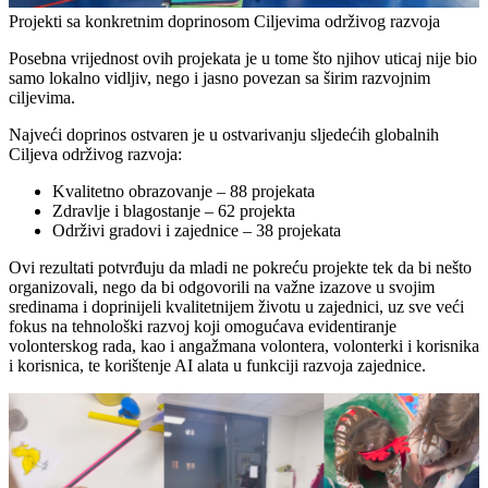
Projekti sa konkretnim doprinosom Ciljevima održivog razvoja
Posebna vrijednost ovih projekata je u tome što njihov uticaj nije bio
samo lokalno vidljiv, nego i jasno povezan sa širim razvojnim
ciljevima.
Najveći doprinos ostvaren je u ostvarivanju sljedećih globalnih
Ciljeva održivog razvoja:
Kvalitetno obrazovanje – 88 projekata
Zdravlje i blagostanje – 62 projekta
Održivi gradovi i zajednice – 38 projekata
Ovi rezultati potvrđuju da mladi ne pokreću projekte tek da bi nešto
organizovali, nego da bi odgovorili na važne izazove u svojim
sredinama i doprinijeli kvalitetnijem životu u zajednici, uz sve veći
fokus na tehnološki razvoj koji omogućava evidentiranje
volonterskog rada, kao i angažmana volontera, volonterki i korisnika
i korisnica, te korištenje AI alata u funkciji razvoja zajednice.