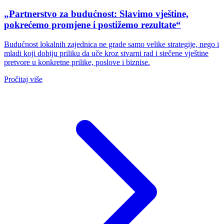
„Partnerstvo za budućnost: Slavimo vještine,
pokrećemo promjene i postižemo rezultate“
Budućnost lokalnih zajednica ne grade samo velike strategije, nego i
mladi koji dobiju priliku da uče kroz stvarni rad i stečene vještine
pretvore u konkretne prilike, poslove i biznise.
Pročitaj više