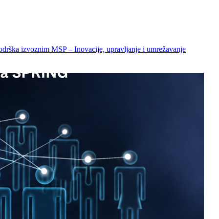
odrška izvoznim MSP – Inovacije, upravljanje i umrežavanje