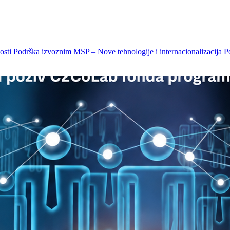
osti
Podrška izvoznim MSP – Nove tehnologije i internacionalizacija
P