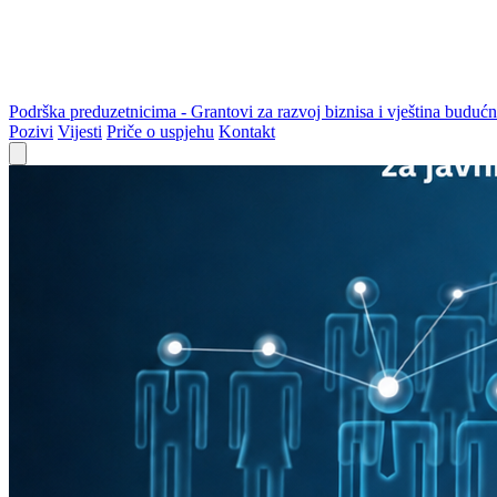
Podrška preduzetnicima - Grantovi za razvoj biznisa i vještina budućn
Pozivi
Vijesti
Priče o uspjehu
Kontakt